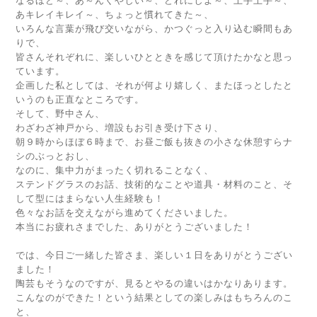
なるほど～、あ～んくやしい～、どれにしよ～、上手上手～、
あキレイキレイ～、ちょっと慣れてきた～、
いろんな言葉が飛び交いながら、かつぐっと入り込む瞬間もあ
りで、
皆さんそれぞれに、楽しいひとときを感じて頂けたかなと思っ
ています。
企画した私としては、それが何より嬉しく、またほっとしたと
いうのも正直なところです。
そして、野中さん、
わざわざ神戸から、増設もお引き受け下さり、
朝９時からほぼ６時まで、お昼ご飯も抜きの小さな休憩すらナ
シのぶっとおし、
なのに、集中力がまったく切れることなく、
ステンドグラスのお話、技術的なことや道具・材料のこと、そ
して型にはまらない人生経験も！
色々なお話を交えながら進めてくださいました。
本当にお疲れさまでした、ありがとうございました！
では、今日ご一緒した皆さま、楽しい１日をありがとうござい
ました！
陶芸もそうなのですが、見るとやるの違いはかなりあります。
こんなのができた！という結果としての楽しみはもちろんのこ
と、