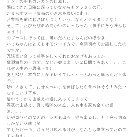
テントの中もガンガンの日差し、
隅にできた日陰に座っていながらもタラタラの汗、
たまらずフード販売のかき氷を買いに走り、
お客様を前にむさぼりつくという、なんとテイタラクな！！
そして、たびたび斜め向かいのいっちゃん（勝手にそう呼んじ
ゃう！）
のブースに行っては、暑いだのたまらんだのぼやき、
いっちゃんはとてもオモシロイ方で、今回初めてお話ししたの
ですが、
冗談言い合って相手をしてくれたおかげもあってか、
猛烈激烈の一方で、なぜか妙に楽しい２日間でもあり、、、こ
れぞ人生の不思議（笑）
あと帰り、本当に月がキレイでね～～～ふわっと膨らんだ下弦
の月、
妙に大きくて、おせんべい手を伸ばしたら食べれそう！みたい
なすごいリアル。
途中うっかり山越えの道に入ってしまって、
深夜の山越え、真っ暗闇の木立、人も車も家も全くの皆
無。。。
いやコワイのなんの、シカも出るし狸も出るし、もう突っ切る
しかない状態（笑
でもただ一つ、時々だけ現れる月が、なんとも際立ってたので
すよねえ。。。