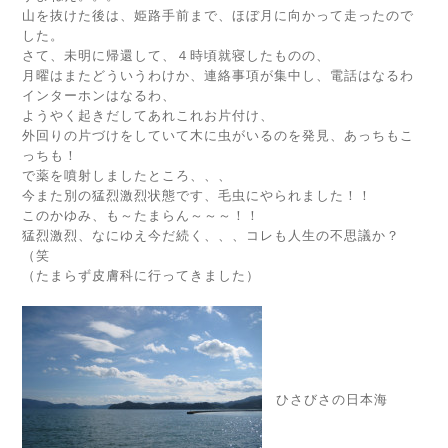
山を抜けた後は、姫路手前まで、ほぼ月に向かって走ったので
した。
さて、未明に帰還して、４時頃就寝したものの、
月曜はまたどういうわけか、連絡事項が集中し、電話はなるわ
インターホンはなるわ、
ようやく起きだしてあれこれお片付け、
外回りの片づけをしていて木に虫がいるのを発見、あっちもこ
っちも！
で薬を噴射しましたところ、、、
今また別の猛烈激烈状態です、毛虫にやられました！！
このかゆみ、も～たまらん～～～！！
猛烈激烈、なにゆえ今だ続く、、、コレも人生の不思議か？
（笑
（たまらず皮膚科に行ってきました）
ひさびさの日本海