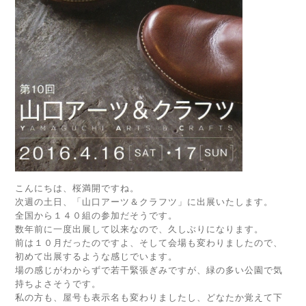
こんにちは、桜満開ですね。
次週の土日、「山口アーツ＆クラフツ」に出展いたします。
全国から１４０組の参加だそうです。
数年前に一度出展して以来なので、久しぶりになります。
前は１０月だったのですよ、そして会場も変わりましたので、
初めて出展するような感じでいます。
場の感じがわからずで若干緊張ぎみですが、緑の多い公園で気
持ちよさそうです。
私の方も、屋号も表示名も変わりましたし、どなたか覚えて下