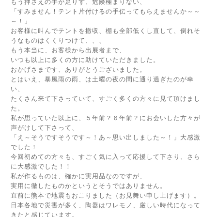
もう押さえの手が足りず、危険極まりない、
「すみません！テント片付けるの手伝ってもらえませんか～～
～！」
お客様に叫んでテントを撤収、棚も全部低くし直して、倒れそ
うなものはくくりつけて、、、
もう本当に、お客様から出展者まで、
いつも以上に多くの方に助けていただきました。
おかげさまです、ありがとうございました。
とはいえ、暴風雨の雨、は土曜の夜の間に通り過ぎたのが幸
い、
たくさん来て下さっていて、すごく多くの方々に見て頂けまし
た。
私が思っていた以上に、５年前？６年前？にお会いした方々が
声がけして下さって、
「え～そうですそうです～！あ～思い出しました～！」大感激
でした！
今回初めての方々も、すごく気に入って応援して下さり、さら
に大感激でした！！
私が作るものは、確かに実用品なのですが、
実用に徹したものかというとそうではありません。
直前に熊本で地震もおこりました（お見舞い申し上げます）。
日本各地で災害が多く、陶器はワレモノ、厳しい時代になって
きたと感じています。