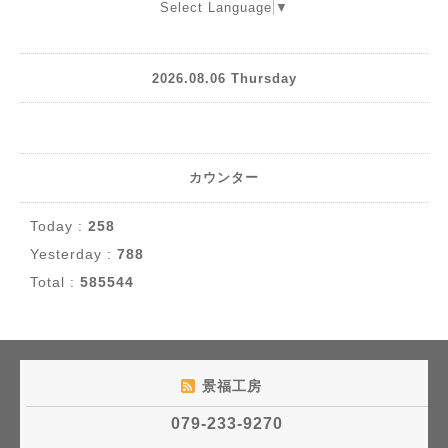
Select Language
▼
2026.08.06 Thursday
カウンター
Today :
258
Yesterday :
788
Total :
585544
景福工房
079-233-9270