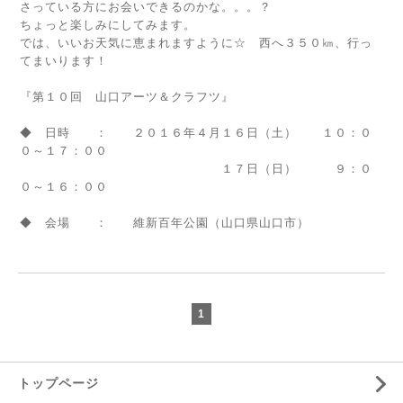
さっている方にお会いできるのかな。。。？
ちょっと楽しみにしてみます。
では、いいお天気に恵まれますように☆ 西へ３５０㎞、行っ
てまいります！
『第１０回 山口アーツ＆クラフツ』
◆ 日時 ： ２０１６年４月１６日（土） １０：０
０～１７：００
１７日（日） ９：０
０～１６：００
◆ 会場 ： 維新百年公園（山口県山口市）
1
トップページ