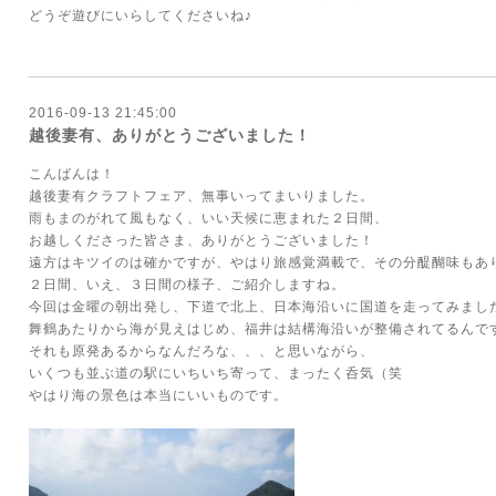
どうぞ遊びにいらしてくださいね♪
2016-09-13 21:45:00
越後妻有、ありがとうございました！
こんばんは！
越後妻有クラフトフェア、無事いってまいりました。
雨もまのがれて風もなく、いい天候に恵まれた２日間、
お越しくださった皆さま、ありがとうございました！
遠方はキツイのは確かですが、やはり旅感覚満載で、その分醍醐味もあ
２日間、いえ、３日間の様子、ご紹介しますね。
今回は金曜の朝出発し、下道で北上、日本海沿いに国道を走ってみまし
舞鶴あたりから海が見えはじめ、福井は結構海沿いが整備されてるんで
それも原発あるからなんだろな、、、と思いながら、
いくつも並ぶ道の駅にいちいち寄って、まったく呑気（笑
やはり海の景色は本当にいいものです。