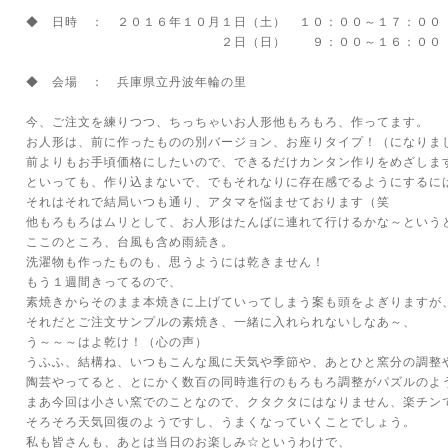
◆ 日時 ： ２０１６年１０月１日（土） １０：００～１７：００
２日（日） ９：００～１６：００
◆ 会場 ： 兵庫県立丹波年輪の里
今、ご注文を練りつつ、ちっちゃいお人形他もろもろ、作ってます。
お人形は、前に作ったものの別バージョン、お座りタイプ！（になりま
前よりもお手頃価格にしたいので、できるだけカンタン作りをめざしま
といっても、作り込まないで、でもそれなりに存在感でるようにするに
それはそれで結局いつも通り、アタマを悩ませております（笑
他もろもろはムリとして、お人形はたんばに連れて行けるかな～という
ここのところ、台風も含め雨続き。
洗濯物も作ったものも、思うようには乾きません！
もう１週間きってるので、
素焼きからそのまま本焼きに上げていってしまう案も頭をよぎりますが
それだとご注文サンプルの素焼き、一緒に入れられないしなあ～、
う～～～はよ乾け！（心の声）
うふふ、結構ね、いつもこんな風に天気や季節や、あとひと窯分の調整
陶芸やってると、とにかく数百の同時進行のもろもろ調整がパズルのよ
まあ今回は小さい窯でのことなので、クタクタにはなりません、楽チン
そろそろ天気回復のようですし、うまくなっていくことでしょう。
私も皆さんも、あとは当日のお楽しみ☆というわけで、