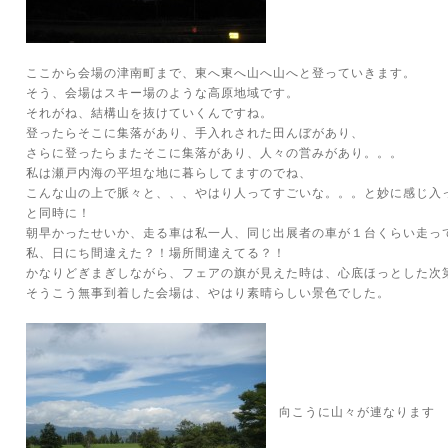
ここから会場の津南町まで、東へ東へ山へ山へと登っていきます。
そう、会場はスキー場のような高原地域です。
それがね、結構山を抜けていくんですね。
登ったらそこに集落があり、手入れされた田んぼがあり、
さらに登ったらまたそこに集落があり、人々の営みがあり。。。
私は瀬戸内海の平坦な地に暮らしてますのでね、
こんな山の上で脈々と、、、やはり人ってすごいな。。。と妙に感じ入
と同時に！
朝早かったせいか、走る車は私一人、同じ出展者の車が１台くらい走っ
私、日にち間違えた？！場所間違えてる？！
かなりどぎまぎしながら、フェアの旗が見えた時は、心底ほっとした次
そうこう無事到着した会場は、やはり素晴らしい景色でした。
向こうに山々が連なります