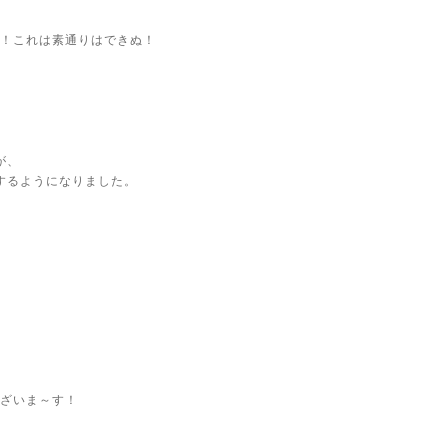
！これは素通りはできぬ！
が、
するようになりました。
。
ざいま～す！