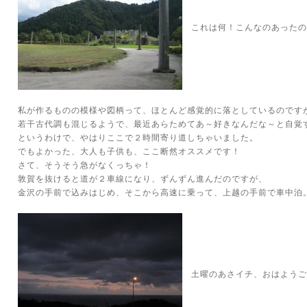
これは何！こんなのあったの
私が作るものの模様や図柄って、ほとんど感覚的に落としているのです
若干古代調も混じるようで、最近あらためてあ～好きなんだな～と自覚
というわけで、やはりここで２時間寄り道しちゃいました。
でもよかった、大人も子供も、ここ断然オススメです！
さて、そうそう急がなくっちゃ！
敦賀を抜けると道が２車線になり、ずんずん進んだのですが、
金沢の手前で込みはじめ、そこから高速に乗って、上越の手前で車中泊
土曜のあさイチ、おはようご