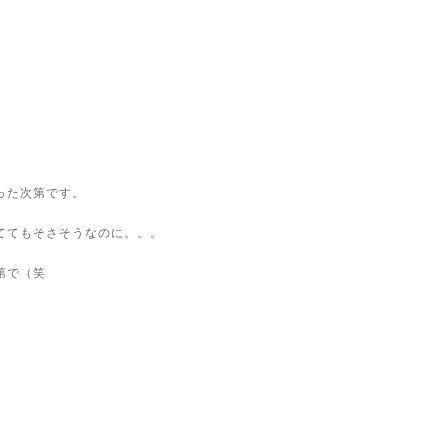
った次第です。
ててもそさそうなのに。。。
第で（笑