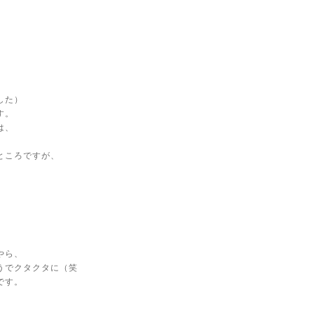
した）
す。
は、
ところですが、
、
やら、
うでクタクタに（笑
です。