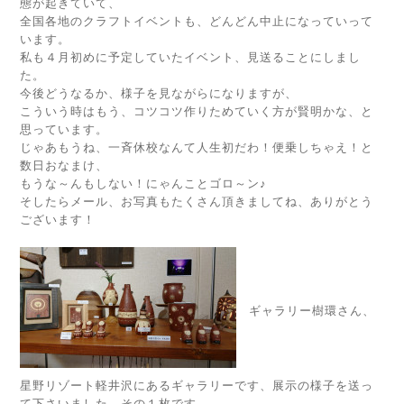
態が起きていて、
全国各地のクラフトイベントも、どんどん中止になっていって
います。
私も４月初めに予定していたイベント、見送ることにしまし
た。
今後どうなるか、様子を見ながらになりますが、
こういう時はもう、コツコツ作りためていく方が賢明かな、と
思っています。
じゃあもうね、一斉休校なんて人生初だわ！便乗しちゃえ！と
数日おなまけ、
もうな～んもしない！にゃんことゴロ～ン♪
そしたらメール、お写真もたくさん頂きましてね、ありがとう
ございます！
ギャラリー樹環さん、
星野リゾート軽井沢にあるギャラリーです、展示の様子を送っ
て下さいました、その１枚です