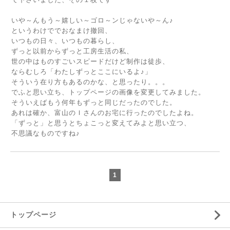
いや～んもう～嬉しい～ゴロ～ンじゃないや～ん♪
というわけででおなまけ撤回、
いつもの日々、いつもの暮らし、
ずっと以前からずっと工房生活の私、
世の中はものすごいスピードだけど制作は徒歩、
ならむしろ「わたしずっとここにいるよ♪」
そういう在り方もあるのかな、と思ったり。。。
でふと思い立ち、トップページの画像を変更してみました。
そういえばもう何年もずっと同じだったのでした。
あれは確か、富山のＩさんのお宅に行ったのでしたよね。
「ずっと」と思うとちょこっと変えてみよと思い立つ、
不思議なものですね♪
1
トップページ