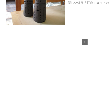
新しい灯り「灯台」ヨットの
1