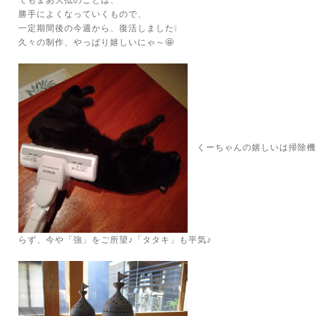
でもまあ大抵のことは、
勝手によくなっていくもので、
一定期間後の今週から、復活しました❕
久々の制作、やっぱり嬉しいにゃ～🤩
くーちゃんの嬉しいは掃除機
らず、今や「強」をご所望♪「タタキ」も平気♪