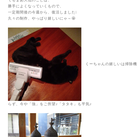
でもまあ大抵のことは、
勝手によくなっていくもので、
一定期間後の今週から、復活しました❕
久々の制作、やっぱり嬉しいにゃ～🤩
くーちゃんの嬉しいは掃除機
らず、今や「強」をご所望♪「タタキ」も平気♪