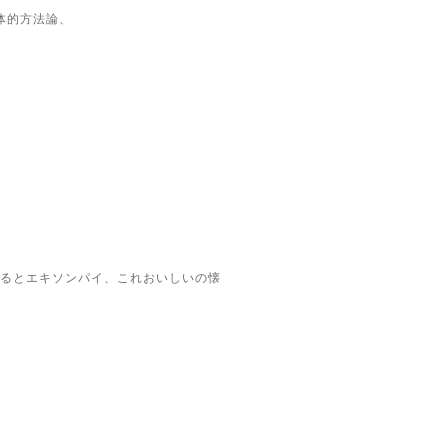
体的方法論、
るとエキソンパイ、これおいしいの懐