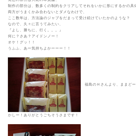
制作の部分は、数多くの制約をクリアしてそれをいかに形にするかの具
両方がうまくかみ合わないとダメなわけで、
ここ数年は、方法論のジャブをだまって受け続けていたかのような？
なので、久々に言うてみたい、
『よし、勝ちに、行く。。。』
何に？さあ？アイドンノー！
オケ！グッ！！
うふふ、あー気持ちよかーーー！！
福島のＨさんより、ままどー
かしー！ありがとうごちそうさまです！