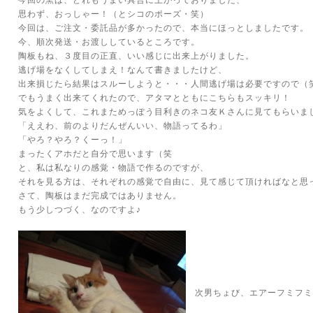
今回の窯は、どれもうまい具合に上がっておりました、
思わず、おっしゃー！（とシコのポーズ・笑）
今回は、ご注文・委託品が多かったので、本当にほっとしましたです。
今、順次発送・お渡ししているところです。
陶板もね、３度目の正直、いい感じに出来上がりました。
逃げ場をなくしてしまえ！なんて書きましたけど、
出来損じたら結果はスルーしようと・・・人間逃げ場は必要ですので（
でもうまく出来てくれたので、アタマとともにこちらもスッキリ！
気をよくして、これまためっぽう目利きのネコ友Ｋさんに見てもらいま
「ええわ、前のよりだんぜんいい、物語ってるわ」
「やろ？やろ？くーっ！」
まったくアホだと自分で思います（笑
と、私は私なりの感覚・物語で作るのですが、
それを見る方は、それぞれの感覚で自由に、見て感じて頂ければなと思
さて、陶板はまだ完成ではありません。
もう少しつづく、なのですよ♪
次男ちょび、エアーフミフミ