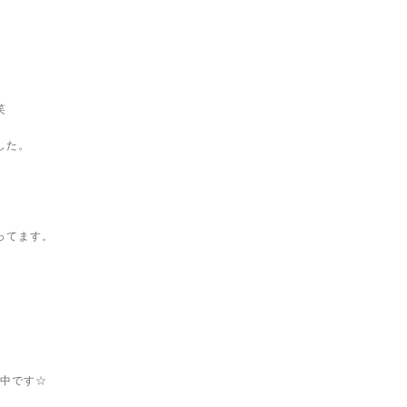
笑
した。
ってます。
中です☆