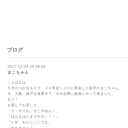
ブログ
2017-12-04 20:58:00
まこちゃん
こんばんは。
５月のつがるもりで、３０年近くぶりに再会した岩手のまこちゃん。
今、大阪・神戸を巡業中で、その合間に姫路にやって来ました。
おう！
お昼してお茶して、
「そ～やそれ、そこやねん！」
「ほんまほんまそやろ～！！」
「いや、わたし〇〇でな」