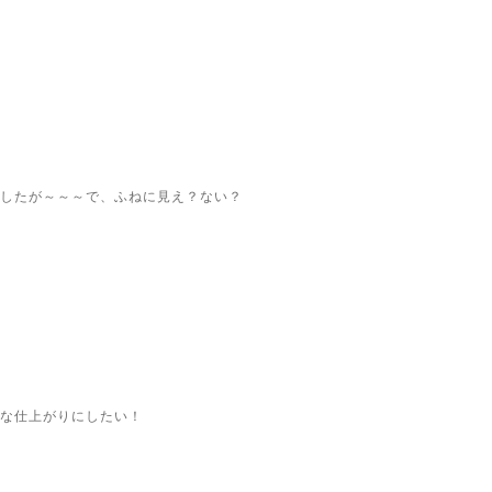
したが～～～で、ふねに見え？ない？
な仕上がりにしたい！