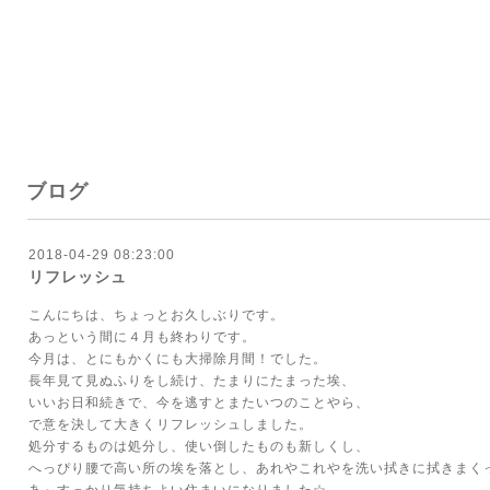
ブログ
2018-04-29 08:23:00
リフレッシュ
こんにちは、ちょっとお久しぶりです。
あっという間に４月も終わりです。
今月は、とにもかくにも大掃除月間！でした。
長年見て見ぬふりをし続け、たまりにたまった埃、
いいお日和続きで、今を逃すとまたいつのことやら、
で意を決して大きくリフレッシュしました。
処分するものは処分し、使い倒したものも新しくし、
へっぴり腰で高い所の埃を落とし、あれやこれやを洗い拭きに拭きまく