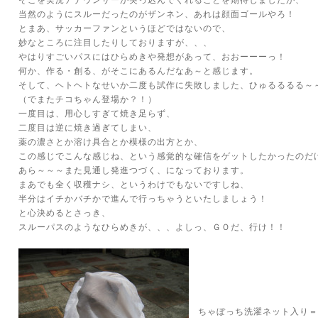
そこを実況アナウンサーが突っ込んでくれることを期待しましたが、
当然のようにスルーだったのがザンネン、あれは顔面ゴールやろ！
とまあ、サッカーファンというほどではないので、
妙なところに注目したりしておりますが、、、
やはりすごいパスにはひらめきや発想があって、おおーーーっ！
何か、作る・創る、がそこにあるんだなあ～と感じます。
そして、ヘトヘトなせいか二度も試作に失敗しました、ひゅるるるる～～～
（でまたチコちゃん登場か？！）
一度目は、用心しすぎて焼き足らず、
二度目は逆に焼き過ぎてしまい、
薬の濃さとか溶け具合とか模様の出方とか、
この感じでこんな感じね、という感覚的な確信をゲットしたかったのだ
あら～～～また見通し発進つづく、になっております。
まあでも全く収穫ナシ、というわけでもないですしね、
半分はイチかバチかで進んで行っちゃうといたしましょう！
と心決めるとさっき、
スルーパスのようなひらめきが、、、よしっ、ＧＯだ、行け！！
ちゃぼっち洗濯ネット入り＝病