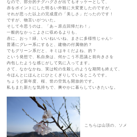
なので、部分的チグハグさが出てもオッケーとして、
赤をポイントにした明るい外観に大変更したのですが、
それが思った以上の完成度の「美しさ」だったのです！
ですが、物言いがついた。
そして今思うのは、「あ～原点回帰だわ！」
一般的なかっこよさに収めるよりも、
赤に、おっ！緑、いいねいいね、まさに多様性じゃん✨
普通にグレー系にすると、建物の付属物的？
でもグリーン系だと、キミはキミだよね、的？
という発想で、私自身は、何かこう不思議と前向きさを
内包したような感じがして気に入ってます。
さて、なかなかね、実は蛇の生殺しのような期間も終えて、
今ほんとにほんとにひとくぎりしているところです。
ちょうど新年度、桜、世の空気も開放的です。
私もまた新たな気持ちで、爽やかに暮らしていきたいな。
こちらは山頂の、ソメ