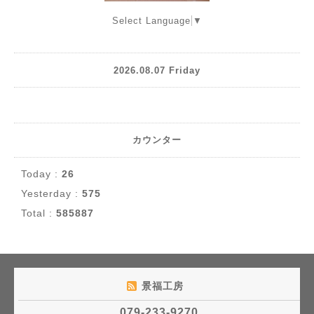
Select Language
▼
2026.08.07 Friday
カウンター
Today :
26
Yesterday :
575
Total :
585887
景福工房
079-233-9270